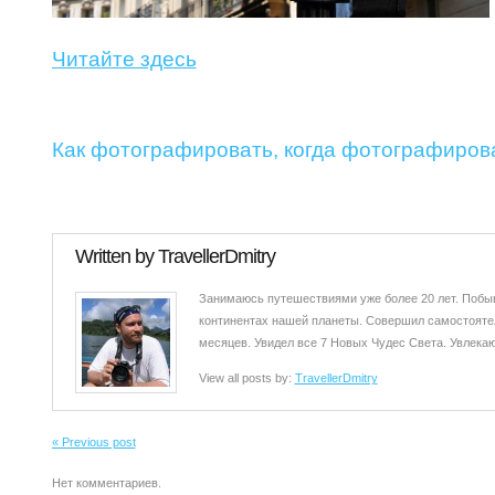
Читайте здесь
Как фотографировать, когда фотографиров
Written by
TravellerDmitry
Занимаюсь путешествиями уже более 20 лет. Побыв
континентах нашей планеты. Совершил самостоятел
месяцев. Увидел все 7 Новых Чудес Света. Увлекаюс
View all posts by:
TravellerDmitry
« Previous post
Нет комментариев.