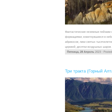
Фантастические неземные пейзажи
формациями; взметнувшиеся в небо 
абрикосов; лики святых тысячелетн
церквей; десятки воздушных шаров 
Пятница, 28 Апрель
2023 - Poste
Три тракта (Горный Алт