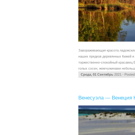
Завораживающая красота ладожских
наших предков деревянных Кижей и
торжественно-спокойный красавец В
голых сосен, жемчужинами небольши
Среда, 01 Сентябрь
2021 - Posted
Венесуэла — Венеция