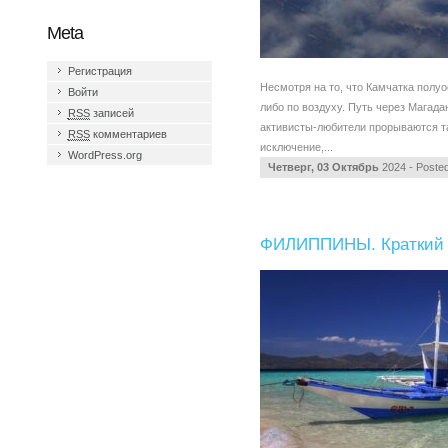
Meta
Регистрация
Несмотря на то, что Камчатка полуо
Войти
либо по воздуху. Путь через Магад
RSS
записей
активисты-любители прорываются та
RSS
комментариев
исключение,...
WordPress.org
Четверг, 03 Октябрь
2024 - Poste
ФИЛИППИНЫ. Краткий 