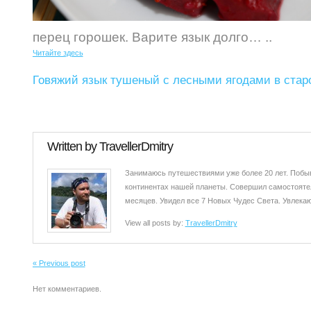
перец горошек. Варите язык долго…
..
Читайте здесь
Говяжий язык тушеный с лесными ягодами в стар
Written by
TravellerDmitry
Занимаюсь путешествиями уже более 20 лет. Побыв
континентах нашей планеты. Совершил самостоятел
месяцев. Увидел все 7 Новых Чудес Света. Увлекаюс
View all posts by:
TravellerDmitry
« Previous post
Нет комментариев.