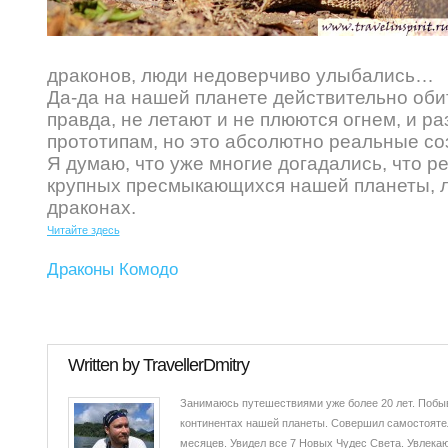
драконов, люди недоверчиво улыбались…
Да-да на нашей планете действительно оби
правда, не летают и не плюются огнем, и 
прототипам, но это абсолютно реальные соз
Я думаю, что уже многие догадались, что р
крупных пресмыкающихся нашей планеты, 
драконах.
Читайте здесь
Драконы Комодо
Written by
TravellerDmitry
Занимаюсь путешествиями уже более 20 лет. Побыв
континентах нашей планеты. Совершил самостоятел
месяцев. Увидел все 7 Новых Чудес Света. Увлекаюс