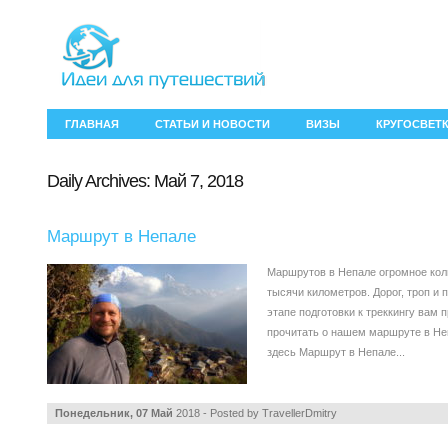
ГЛАВНАЯ
СТАТЬИ И НОВОСТИ
ВИЗЫ
КРУГОСВЕТ
Daily Archives:
Май 7, 2018
Маршрут в Непале
Маршрутов в Непале огромное кол
тысячи километров. Дорог, троп и 
этапе подготовки к треккингу вам 
прочитать о нашем маршруте в Не
здесь Маршрут в Непале...
Понедельник, 07 Май
2018 - Posted by
TravellerDmitry