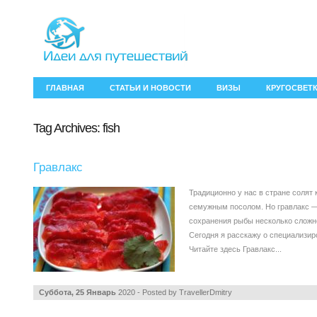
ГЛАВНАЯ
СТАТЬИ И НОВОСТИ
ВИЗЫ
КРУГОСВЕТ
Tag Archives:
fish
Гравлакс
Традиционно у нас в стране солят
семужным посолом. Но гравлакс —
сохранения рыбы несколько сложне
Сегодня я расскажу о специализир
Читайте здесь Гравлакс...
Суббота, 25 Январь
2020 - Posted by
TravellerDmitry