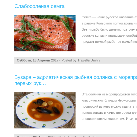
Слабосоленая семга
Семга — наше русское название ат
в районе Кольского полуострова и 
Везти рыбу было далеко, поэтому 
русские купцы и придумали особы
придает нежной рыбе тот самый 
Суббота, 15 Апрель
2017 - Posted by
TravellerDmitry
Бузара – адриатическая рыбная солянка с морепр
первых рук…
Эта солянка из морепродуктов гот
классическим блюдом Черногории и
пропорций из него можно сделать, 
использовать в качестве соуса для
специфическим колоритом. Итак,