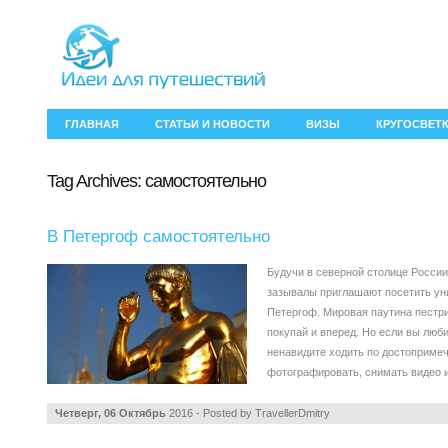
ГЛАВНАЯ
СТАТЬИ И НОВОСТИ
ВИЗЫ
КРУГОСВЕТ
Tag Archives:
самостоятельно
В Петергоф самостоятельно
Будучи в северной столице России,
зазывалы приглашают посетить ун
Петергоф. Мировая паутина пестри
покупай и вперед. Но если вы люб
ненавидите ходить по достопримеч
фотографировать, снимать видео 
Четверг, 06 Октябрь
2016 - Posted by
TravellerDmitry