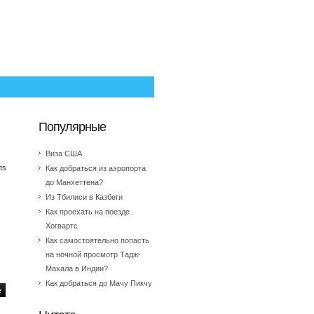
Популярные
Виза США
ts
Как добраться из аэропорта
до Манхеттена?
Из Тбилиси в Казбеги
Как проехать на поезде
Хогвартс
Как самостоятельно попасть
на ночной просмотр Тадж-
Махала в Индии?
Как добраться до Мачу Пикчу
e