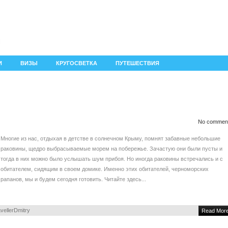
И
ВИЗЫ
КРУГОСВЕТКА
ПУТЕШЕСТВИЯ
No commen
Многие из нас, отдыхая в детстве в солнечном Крыму, помнят забавные небольшие
раковины, щедро выбрасываемые морем на побережье. Зачастую они были пусты и
тогда в них можно было услышать шум прибоя. Но иногда раковины встречались и с
обитателем, сидящим в своем домике. Именно этих обитателей, черноморских
рапанов, мы и будем сегодня готовить. Читайте здесь...
vellerDmitry
Read Mor