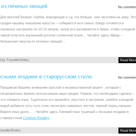
а из печеных овощей
No commen
Для жителей Балкан: сербов, македонцев и т.д. это больше, чем заготовка на зиму. Это
сродни нашему квашению капусты – собирается вся семья, блюдо готовится в
огромных кастрюлях по 10-15 литров, затем все разливается в банки, чтобы холодной
зимой получить маленький кусочек солнечной осени… Читайте здесь Айвар –
балканская закуска из печеных овощей....
d by
TravellerDmitry
Read Mor
сными ягодами в старорусском стиле.
No commen
Предлагаю Вашему вниманию простой и незамысловатый рецепт , который с
незапамятных времен использовали наши предки. Первое, что необходимо сделать –
это отварить язык. Тщательно его промойте, опустите в кастрюлю, залейте холодной
водой добавьте чуть-чуть соли, несколько лавровых листов, черный перец горошек.
Варите язык долго… .. Читайте здесь Говяжий язык тушеный с лесными ягодами в
старорусском
Continue Reading
...
ravellerDmitry
Read Mor