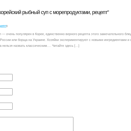
корейский рыбный суп с морепродуктами, рецепт”
цепт
:
п — очень популярен в Корее, единственно верного рецепта этого замечательного блюд
 России или борща на Украине. Хозяйки экспериментируют с новыми ингредиентами и 
да нельзя назвать классическим.… Читайте здесь […]