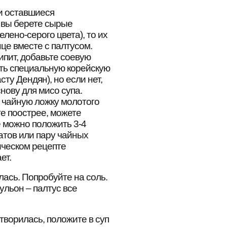
и оставшиеся
 вы берете сырые
елено-серого цвета), то их
це вместе с палтусом.
кипит, добавьте соевую
зять специальную корейскую
сту Дендян), но если нет,
нову для мисо супа.
 чайную ложку молотого
те поострее, можете
 можно положить 3-4
атов или пару чайных
ическом рецепте
ет.
ась. Попробуйте на соль.
ульон – палтус все
творилась, положите в суп