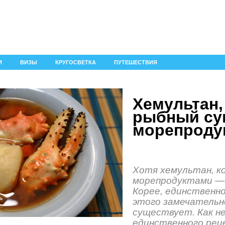
И
ВИЗЫ
КРУГОСВЕТКА
ПУТЕШЕСТВИЯ
Хемультан,
рыбный су
морепродук
Хотя хемультан, ко
морепродуктами — 
Корее, единственн
этого замечательн
существует. Как н
единственного рец