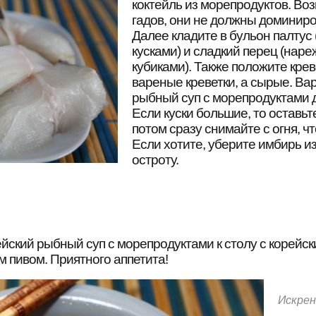
коктейль из морепродуктов. Во
гадов, они не должны доминиров
Далее кладите в бульон палтус
кусками) и сладкий перец (нар
кубиками). Также положите крев
вареные креветки, а сырые. Ва
рыбный суп с морепродуктами д
Если куски большие, то оставьте
потом сразу снимайте с огня, ч
Если хотите, уберите имбирь и
остроту.
йский рыбный суп с морепродуктами к столу с корейск
м пивом. Приятного аппетита!
Искрен