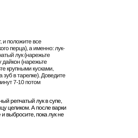
, и положите все
го перца), а именно: лук-
чатый лук (нарежьте
у дайкон (нарежьте
те крупными кусками,
 зуб в тарелке). Доведите
минут 7-10 потом
еный репчатый лук в супе,
цу целиком. А после варки
 и выбросите, пока лук не