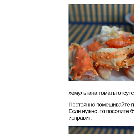
хемультана томаты отсутст
Постоянно помешивайте по
Если нужно, то посолите б
исправит.