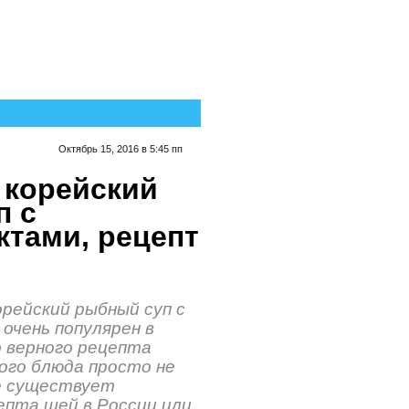
Октябрь 15, 2016 в 5:45 пп
 корейский
п с
тами, рецепт
рейский рыбный суп с
очень популярен в
о верного рецепта
ого блюда просто не
е существует
епта щей в России или