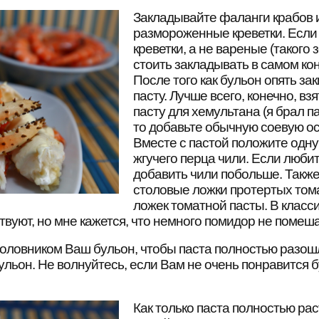
Закладывайте фаланги крабов 
размороженные креветки. Если
креветки, а не вареные (такого з
стоить закладывать в самом кон
После того как бульон опять за
пасту. Лучше всего, конечно, в
пасту для хемультана (я брал па
то добавьте обычную соевую ос
Вместе с пастой положите одну
жгучего перца чили. Если люби
добавить чили побольше. Также
столовые ложки протертых том
ложек томатной пасты. В класс
вуют, но мне кажется, что немного помидор не помеша
ловником Ваш бульон, чтобы паста полностью разошл
ульон. Не волнуйтесь, если Вам не очень понравится б
Как только паста полностью рас