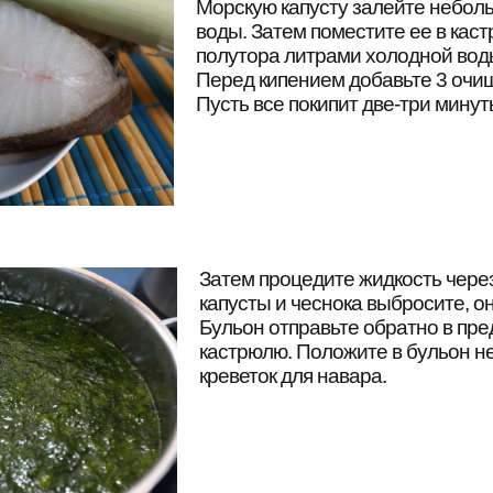
Морскую капусту залейте небол
воды. Затем поместите ее в кас
полутора литрами холодной воды
Перед кипением добавьте 3 очищ
Пусть все покипит две-три минут
Затем процедите жидкость чере
капусты и чеснока выбросите, о
Бульон отправьте обратно в пр
кастрюлю. Положите в бульон н
креветок для навара.