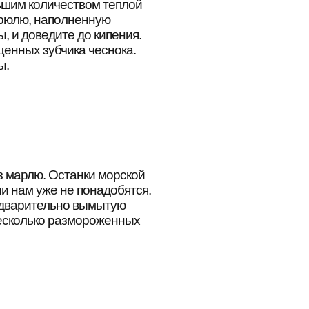
ьшим количеством теплой
трюлю, наполненную
, и доведите до кипения.
енных зубчика чеснока.
ы.
з марлю. Останки морской
ни нам уже не понадобятся.
едварительно вымытую
есколько размороженных