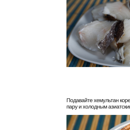
Подавайте хемультан коре
пару и холодным азиатски