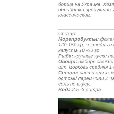
борща на Украине. Хоз
обработки продуктов. 
классическим.
Состав:
Морепродукты:
фалан
120-150 гр, коктейль и
капуста 10 -20 гр
Рыба:
крупные куски па
Овощи:
имбирь свежий 
шт, морковь средняя 1 
Специи:
паста для хему
острый перец чили 2 ч
соль по вкусу.
Вода
2,5 -3 литра