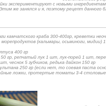
яйки экспериментируют с новыми ингредиентам
Этим же занялся и я, поэтому рецепт данного б
ги камчатского краба 300-400гр, креветки нео
з морепродуктов (кальмары, осьминоги, мидии) 1
лтуса 400 гр
50 гр, репчатый лук 1 шт, лук-порей 1 шт, пере
шт, чеснок 5 зубчиков, редька дайкон 150 гр
льтана 250 гр (если нет, то соевая паста осно
айные ложки, протертые томаты 3-4 столовые 