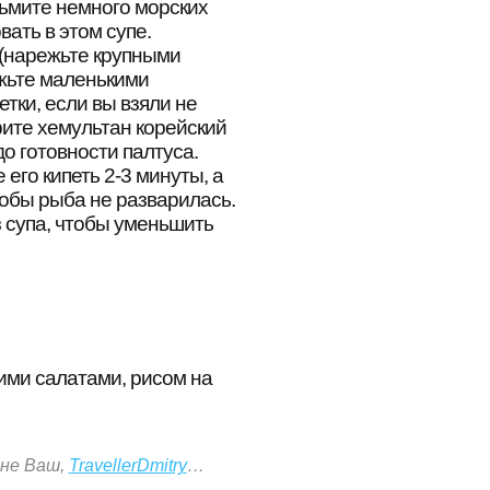
зьмите немного морских
ать в этом супе.
 (нарежьте крупными
ежьте маленькими
етки, если вы взяли не
рите хемультан корейский
о готовности палтуса.
 его кипеть 2-3 минуты, а
тобы рыба не разварилась.
з супа, чтобы уменьшить
ими салатами, рисом на
не Ваш,
TravellerDmitry
…