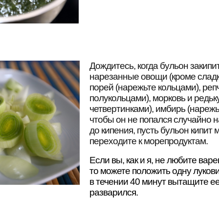
Дождитесь, когда бульон закипит
нарезанные овощи (кроме сладко
порей (нарежьте кольцами), реп
полукольцами), морковь и редьк
четвертинками), имбирь (нарежь
чтобы он не попался случайно на
до кипения, пусть бульон кипит 
переходите к морепродуктам.
Если вы, как и я, не любите вар
то можете положить одну лукови
в течении 40 минут вытащите ее
разварился.