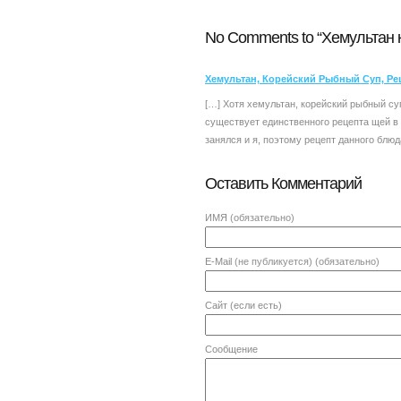
No Comments to “Хемультан 
Хемультан, Корейский Рыбный Суп, Ре
[…] Хотя хемультан, корейский рыбный су
существует единственного рецепта щей в
занялся и я, поэтому рецепт данного блю
Оставить Комментарий
ИМЯ
(обязательно)
E-Mail
(не публикуется) (обязательно)
Сайт (если есть)
Сообщение